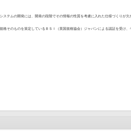
システムの開発には、開発の段階でその情報の性質を考慮に入れた仕様づくりが欠
規格そのものを策定しているＢＳＩ（英国規格協会）ジャパンによる認証を受け、