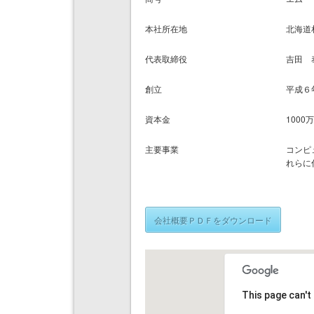
本社所在地
北海道
代表取締役
吉田 
創立
平成６
資本金
1000
主要事業
コンピ
れらに
会社概要ＰＤＦをダウンロード
This page can't